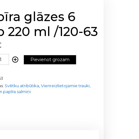
īra glāzes 6
 220 ml /120-63
€
Pievienot grozam
63
as:
Svētku atribūtika
,
Vienreizlietojamie trauki,
n papīra salmiņi