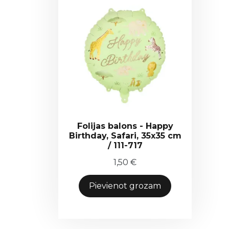
Folijas balons - Happy
Birthday, Safari, 35x35 cm
/ 111-717
1,50
€
Pievienot grozam