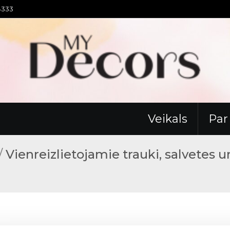
94333
Veikals
Pa
/
Vienreizlietojamie trauki, salvetes u