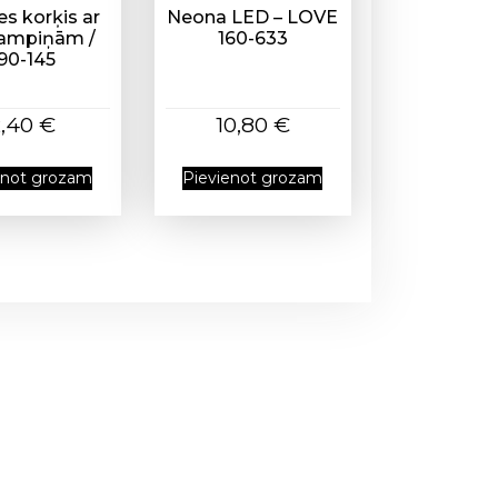
s korķis ar
Neona LED – LOVE
lampiņām /
160-633
90-145
2,40
€
10,80
€
enot grozam
Pievienot grozam