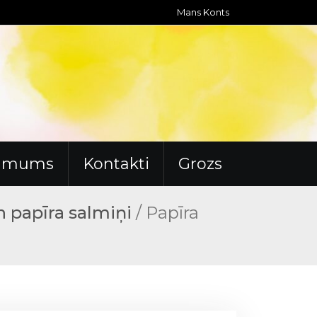
Mans Konts
r mums
Kontakti
Grozs
n papīra salmiņi
/ Papīra