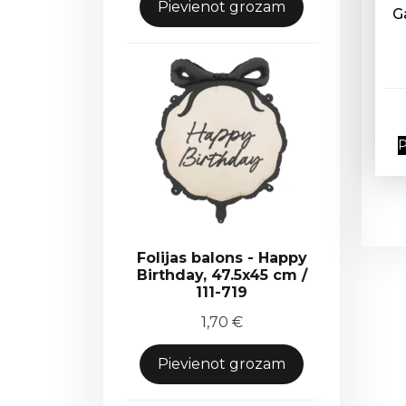
Pievienot grozam
G
P
Folijas balons - Happy
Birthday, 47.5x45 cm /
111-719
1,70
€
Pievienot grozam