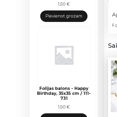
1,50
€
A
Pievienot grozam
6 
Sa
Folijas balons - Happy
Birthday, 35x35 cm / 111-
731
1,50
€