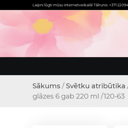
S
Laipni lūgti mūsu internetveikalā! Tālrunis: +371 220
k
i
p
t
o
c
o
n
t
e
n
Sākums
/
Svētku atribūtika
t
glāzes 6 gab 220 ml /120-63