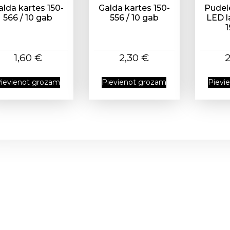
u
alda kartes 150-
Galda kartes 150-
Pudele
d
566 / 10 gab
556 / 10 gab
LED 
1
z
u
m
1,60
€
2,30
€
s
ievienot grozam
Pievienot grozam
Pievi