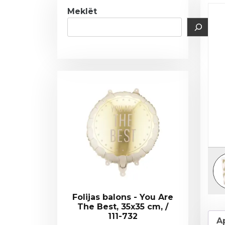
Meklēt
Folijas balons - You Are
The Best, 35x35 cm, /
111-732
A