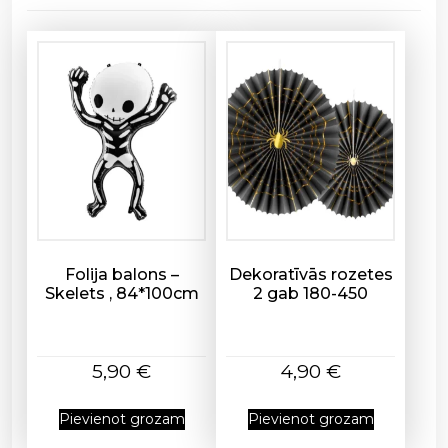
m
l
/
1
2
0
-
3
7
2
d
a
Folija balons –
Dekoratīvās rozetes
u
Skelets , 84*100cm
2 gab 180-450
d
z
u
5,90
€
4,90
€
m
s
Pievienot grozam
Pievienot grozam