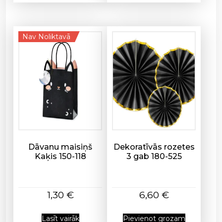
Nav Noliktavā
Dāvanu maisiņš
Dekoratīvās rozetes
Kaķis 150-118
3 gab 180-525
1,30
€
6,60
€
Lasīt vairāk
Pievienot grozam