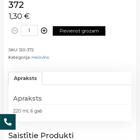
372
1,30
€
P
Pievienot grozam
a
p
SKU:
120-372
ī
Kategorija:
Helovīns
r
a
g
Apraksts
l
ā
z
Apraksts
e
s
220 ml, 6 gab
2
2
0
Saistītie Produkti