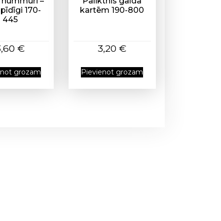
 nummuri –
Paliktnis galda
pīdīgi 170-
kartēm 190-800
445
3,60
€
3,20
€
enot grozam
Pievienot grozam