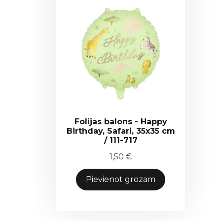
Folijas balons - Happy
Birthday, Safari, 35x35 cm
/ 111-717
1,50
€
Pievienot grozam