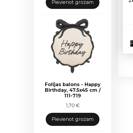
Z
Pievienot grozam
P
Folijas balons - Happy
Birthday, 47.5x45 cm /
111-719
1,70
€
Pievienot grozam