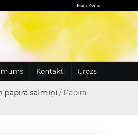
Mans Konts
r mums
Kontakti
Grozs
n papīra salmiņi
/ Papīra