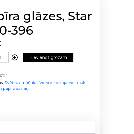
īra glāzes, Star
20-396
€
Pievienot grozam
72-1
as:
Svētku atribūtika
,
Vienreizlietojamie trauki,
n papīra salmiņi