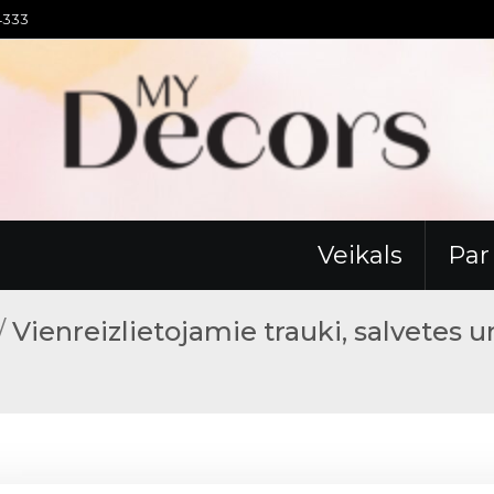
94333
Veikals
Pa
/
Vienreizlietojamie trauki, salvetes u