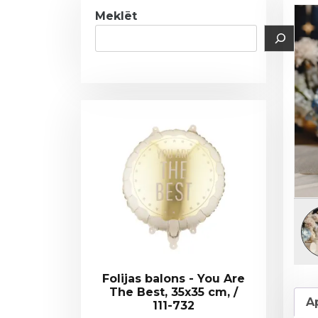
Meklēt
Folijas balons - You Are
The Best, 35x35 cm, /
A
111-732