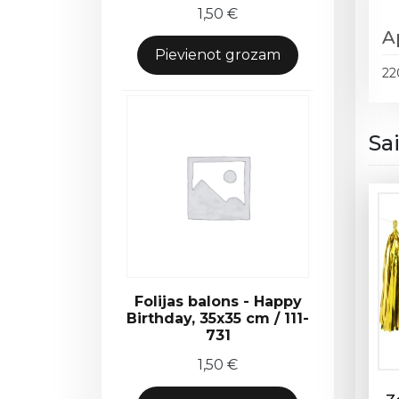
1,50
€
A
Pievienot grozam
22
Sa
Folijas balons - Happy
Birthday, 35x35 cm / 111-
731
1,50
€