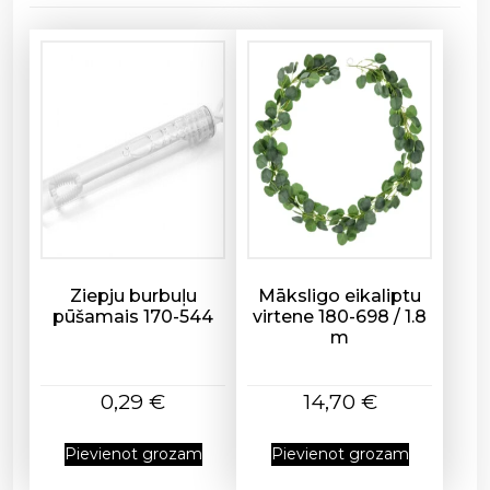
-
3
8
4
/
3
g
a
b
d
a
u
Ziepju burbuļu
Māksligo eikaliptu
pūšamais 170-544
virtene 180-698 / 1.8
d
m
z
u
m
0,29
€
14,70
€
s
Pievienot grozam
Pievienot grozam