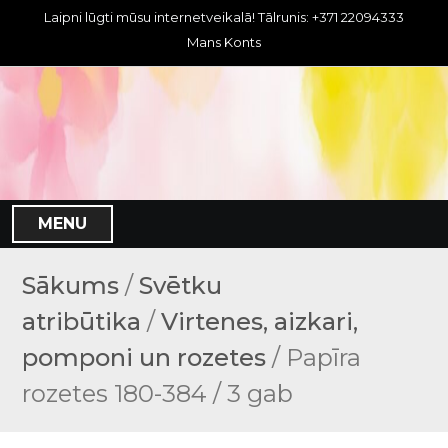
S
Laipni lūgti mūsu internetveikalā! Tālrunis: +371 22094333
k
Mans Konts
i
p
t
o
c
o
n
MENU
t
e
n
Sākums
/
Svētku
t
atribūtika
/
Virtenes, aizkari,
pomponi un rozetes
/ Papīra
rozetes 180-384 / 3 gab