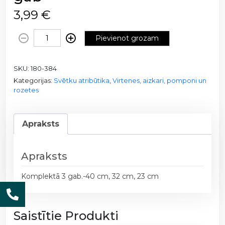
3,99
€
P
Pievienot grozam
a
p
SKU:
180-384
ī
Kategorijas:
Svētku atribūtika
,
Virtenes, aizkari, pomponi un
r
rozetes
a
r
o
Apraksts
z
e
t
Apraksts
e
Komplektā 3 gab.-40 cm, 32 cm, 23 cm
s
1
8
Saistītie Produkti
0