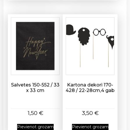
Salvetes 150-552 / 33
Kartona dekori 170-
x 33 cm
428 / 22-28cm,4 gab
1,50
€
3,50
€
Pievienot grozam
Pievienot grozam