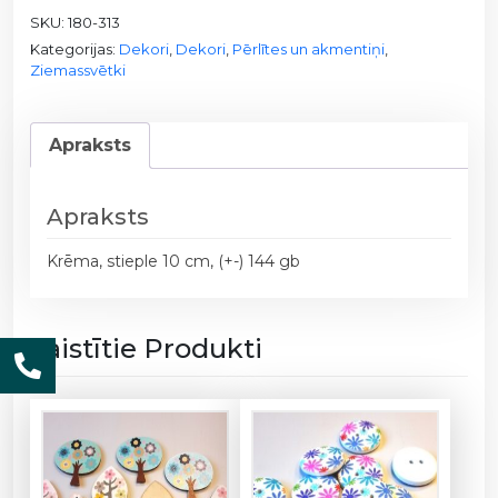
SKU:
180-313
l
Kategorijas:
Dekori
,
Dekori
,
Pērlītes un akmentiņi
,
e
Ziemassvētki
s
u
z
Apraksts
s
t
i
Apraksts
e
Krēma, stieple 10 cm, (+-) 144 gb
p
l
e
Saistītie Produkti
s
/
1
8
0
-