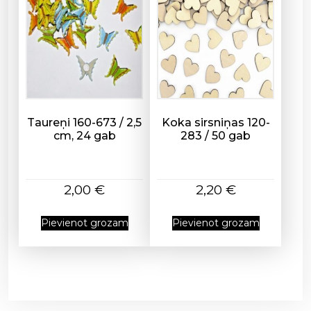
Taureņi 160-673 / 2,5
Koka sirsniņas 120-
cm, 24 gab
283 / 50 gab
2,00
€
2,20
€
Pievienot grozam
Pievienot grozam