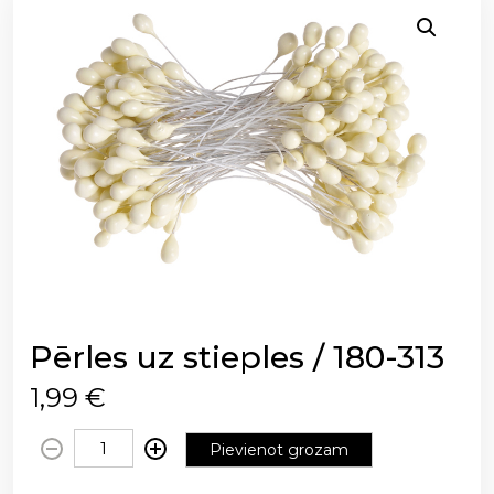
Pērles uz stieples / 180-313
1,99
€
P
Pievienot grozam
ē
r