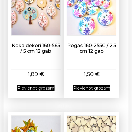
3
1
3
d
a
u
d
Koka dekori 160-565
Pogas 160-255C / 2.5
/ 5 cm 12 gab
cm 12 gab
z
u
m
s
1,89
€
1,50
€
Pievienot grozam
Pievienot grozam