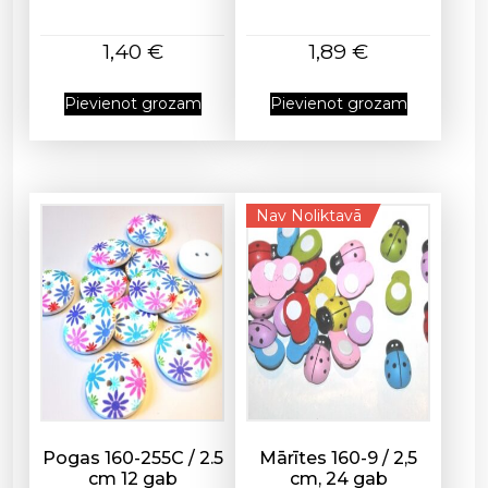
s
a
1,40
€
1,89
€
s
,
Pievienot grozam
Pievienot grozam
1
c
m
d
Nav Noliktavā
a
u
d
z
u
m
s
Pogas 160-255C / 2.5
Mārītes 160-9 / 2,5
cm 12 gab
cm, 24 gab