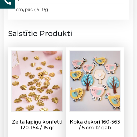
b
u
1 cm, paciņā 10g
m
b
i
Saistītie Produkti
ņ
a
s
,
d
a
ž
ā
d
a
s
k
Zelta lapiņu konfetti
Koka dekori 160-563
r
120-164 / 15 gr
/ 5 cm 12 gab
ā