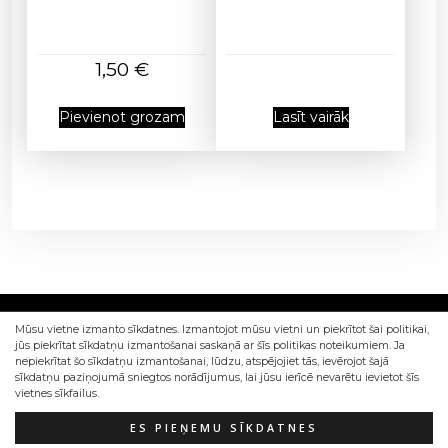
1,50
€
Pievienot grozam
Lasīt vairāk
Mūsu vietne izmanto sīkdatnes. Izmantojot mūsu vietni un piekrītot šai politikai,
jūs piekrītat sīkdatņu izmantošanai saskaņā ar šīs politikas noteikumiem. Ja
nepiekrītat šo sīkdatņu izmantošanai, lūdzu, atspējojiet tās, ievērojot šajā
sīkdatņu paziņojumā sniegtos norādījumus, lai jūsu ierīcē nevarētu ievietot šīs
vietnes sīkfailus.
Izstrādāts Sia Web4Dev
ES PIEŅEMU SĪKDATNES