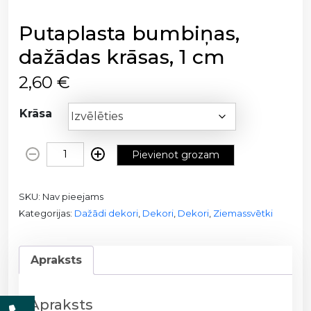
Putaplasta bumbiņas,
dažādas krāsas, 1 cm
2,60
€
Krāsa
P
Pievienot grozam
u
t
SKU:
Nav pieejams
a
Kategorijas:
Dažādi dekori
,
Dekori
,
Dekori
,
Ziemassvētki
p
l
a
Apraksts
s
t
a
Apraksts