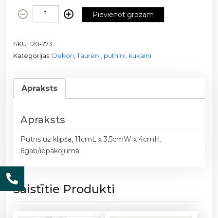
P
Pievienot grozam
u
t
SKU:
120-773
n
Kategorijas:
Dekori
,
Taureņi, putniņi, kukaiņi
s
u
z
Apraksts
k
l
i
Apraksts
p
š
Putns uz klipša, 11cmL x 3,5cmW x 4cmH,
a
6gab/iepakojumā.
6
g
a
Saistītie Produkti
b
/