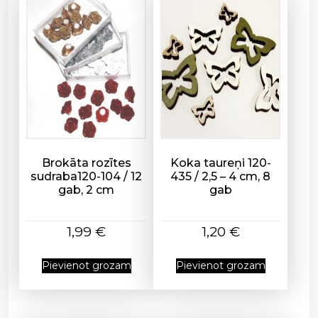
1
2
0
-
7
7
3
d
a
u
Brokāta rozītes
Koka taureņi 120-
d
sudraba120-104 / 12
435 / 2,5 – 4 cm, 8
gab, 2 cm
gab
z
u
m
1,99
€
1,20
€
s
Pievienot grozam
Pievienot grozam