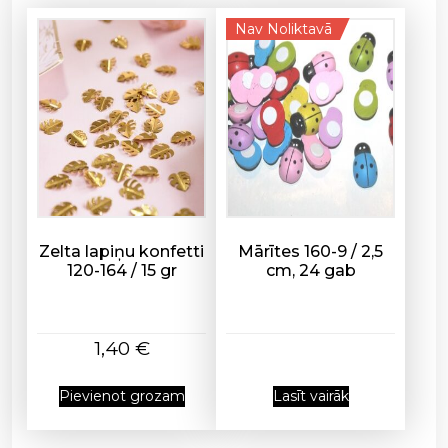
Nav Noliktavā
Zelta lapiņu konfetti
Mārītes 160-9 / 2,5
120-164 / 15 gr
cm, 24 gab
1,40
€
Pievienot grozam
Lasīt vairāk