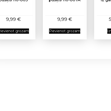
9,99
€
9,99
€
ievienot grozam
Pievienot grozam
Iz