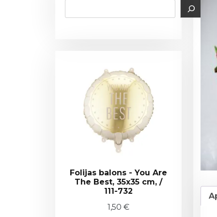
Folijas balons - You Are
The Best, 35x35 cm, /
111-732
A
1,50
€