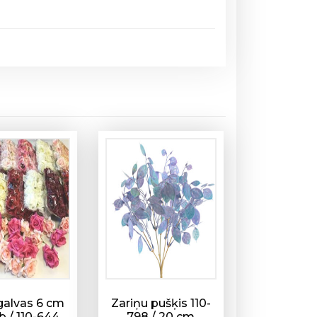
galvas 6 cm
Zariņu pušķis 110-
b / 110-644
798 / 20 cm