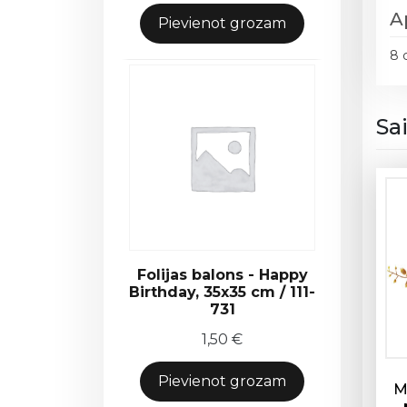
A
Pievienot grozam
8 
Sa
Folijas balons - Happy
Birthday, 35x35 cm / 111-
731
1,50
€
Pievienot grozam
M