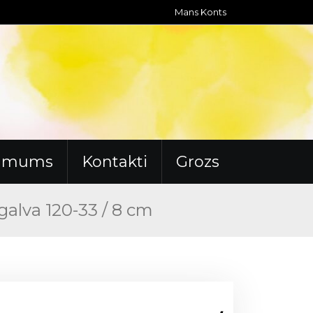
Mans Konts
r mums
Kontakti
Grozs
galva 120-33 / 8 cm