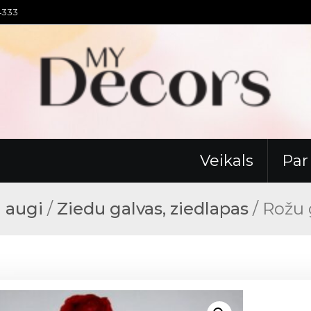
94333
Veikals
Pa
n augi
/
Ziedu galvas, ziedlapas
/ Rožu 