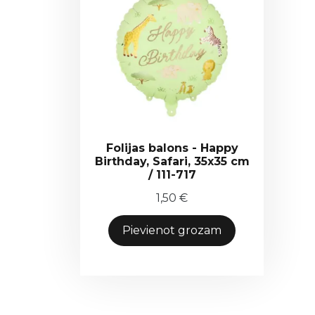
Folijas balons - Happy
Birthday, Safari, 35x35 cm
/ 111-717
1,50
€
Pievienot grozam