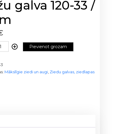
u galva 120-33 /
cm
€
Pievienot grozam
33
as:
Mākslīgie ziedi un augi
,
Ziedu galvas, ziedlapas