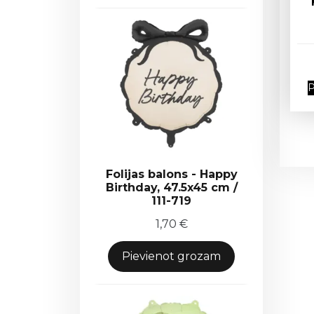
P
Folijas balons - Happy
Birthday, 47.5x45 cm /
111-719
1,70
€
Pievienot grozam