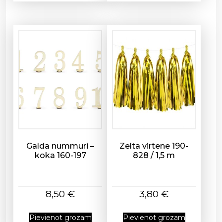
Galda nummuri –
Zelta virtene 190-
koka 160-197
828 / 1,5 m
8,50
€
3,80
€
Pievienot grozam
Pievienot grozam