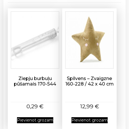
2
0
g
a
b
d
a
u
d
z
u
m
Ziepju burbuļu
Spilvens – Zvaigzne
pūšamais 170-544
160-228 / 42 x 40 cm
s
0,29
€
12,99
€
Pievienot grozam
Pievienot grozam