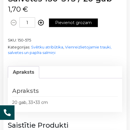
1,70
€
S
Pievienot grozam
a
l
SKU:
150-575
v
Kategorijas:
Svētku atribūtika
,
Vienreizlietojamie trauki,
e
salvetes un papīra salmiņi
t
e
s
Apraksts
1
5
0
Apraksts
-
20 gab, 33×33 cm
5
7
5
Saistītie Produkti
/