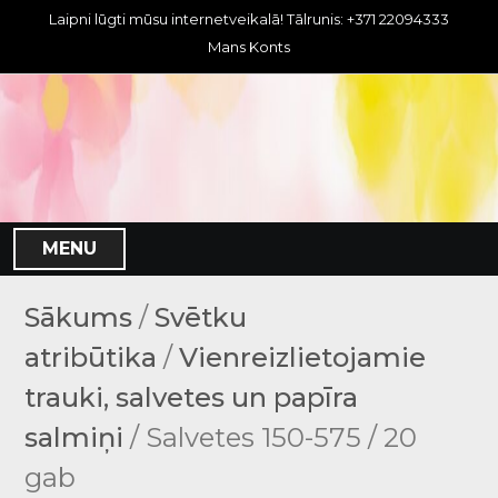
S
Laipni lūgti mūsu internetveikalā! Tālrunis: +371 22094333
k
Mans Konts
i
p
t
o
c
o
n
MENU
t
e
n
Sākums
/
Svētku
t
atribūtika
/
Vienreizlietojamie
trauki, salvetes un papīra
salmiņi
/ Salvetes 150-575 / 20
gab