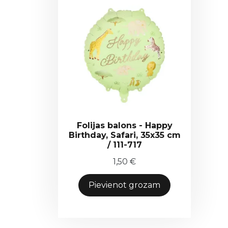
Folijas balons - Happy
Birthday, Safari, 35x35 cm
/ 111-717
1,50
€
Pievienot grozam