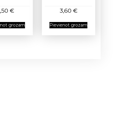
1,50
€
3,60
€
enot grozam
Pievienot grozam