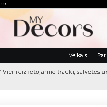
94333
Veikals
Pa
/
Vienreizlietojamie trauki, salvetes u