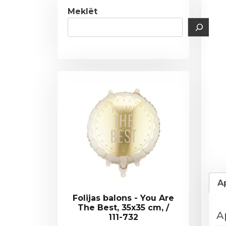
Meklēt
A
Folijas balons - You Are
The Best, 35x35 cm, /
A
111-732