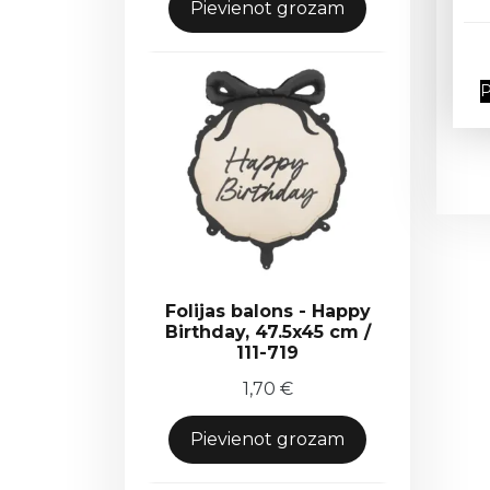
Pievienot grozam
P
Folijas balons - Happy
Birthday, 47.5x45 cm /
111-719
1,70
€
Pievienot grozam