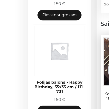
1,50
€
20
Pievienot grozam
Sa
Folijas balons - Happy
Birthday, 35x35 cm / 111-
731
Ko
1
1,50
€