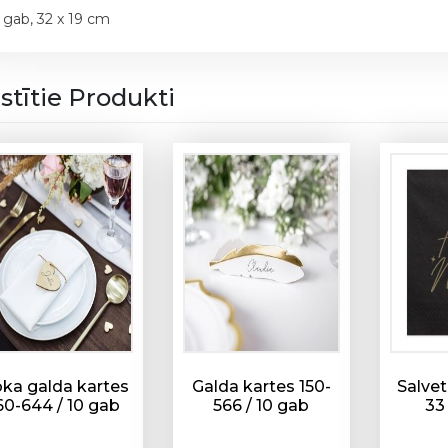
k
 gab, 32 x 19 cm
o
n
i
istītie Produkti
s
1
5
0
-
5
7
3
/
2
0
g
a
ka galda kartes
Galda kartes 150-
Salvet
60-644 / 10 gab
566 / 10 gab
33
b
d