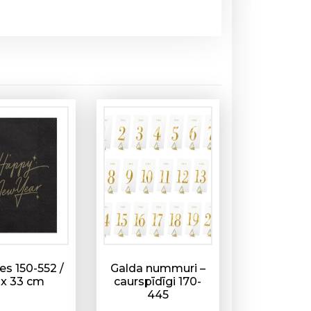
es 150-552 /
Galda nummuri –
 x 33 cm
caurspīdīgi 170-
445