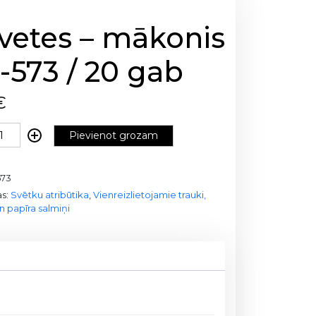
vetes – mākonis
-573 / 20 gab
€
Pievienot grozam
573
as:
Svētku atribūtika
,
Vienreizlietojamie trauki,
n papīra salmiņi