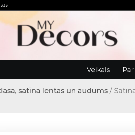
94333
Veikals
Pa
lasa, satīna lentas un audums
/ Satīna