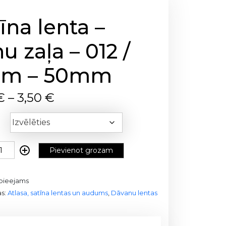
īna lenta –
u zaļa – 012 /
m – 50mm
P
€
–
3,50
€
r
i
c
e
Pievienot grozam
r
a
n
pieejams
g
as:
Atlasa, satīna lentas un audums
,
Dāvanu lentas
e
: