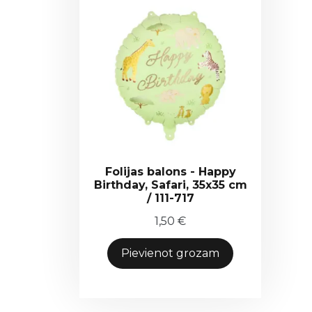
Folijas balons - Happy
Birthday, Safari, 35x35 cm
/ 111-717
1,50
€
Pievienot grozam