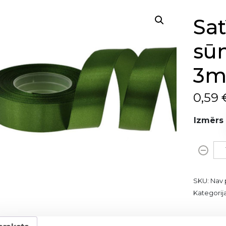
Sat
sūn
3m
0,59
Izmērs
S
a
t
SKU:
Nav 
ī
Kategorij
n
a
l