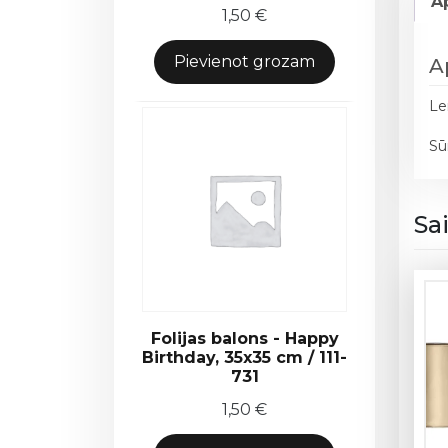
A
1,50
€
Pievienot grozam
A
Le
Sū
Sa
Folijas balons - Happy
Birthday, 35x35 cm / 111-
731
1,50
€