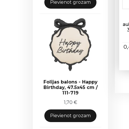
Pievienot grozam
au
0
Folijas balons - Happy
Birthday, 47.5x45 cm /
111-719
1,70
€
Pievienot grozam