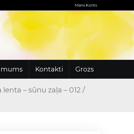
Mans Konts
r mums
Kontakti
Grozs
 lenta – sūnu zaļa – 012 /