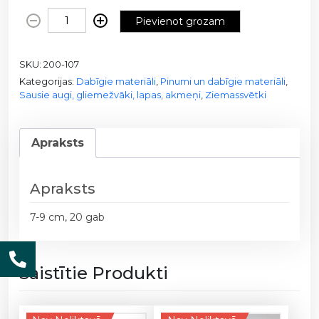
S
Pievienot grozam
a
u
SKU:
200-107
s
Kategorijas:
Dabīgie materiāli
,
Pinumi un dabīgie materiāli
,
i
Sausie augi, gliemežvāki, lapas, akmeņi
,
Ziemassvētki
e
a
u
Apraksts
g
i
-
Apraksts
l
7-9 cm, 20 gab
i
l
l
Saistītie Produkti
i
j
a