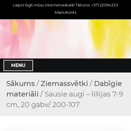
S
Laipni lūgti mūsu internetveikalā! Tālrunis: +371 22094333
k
Mans Konts
i
p
t
o
c
o
n
MENU
t
e
n
Sākums
/
Ziemassvētki
/
Dabīgie
t
materiāli
/ Sausie augi – lillijas 7-9
cm, 20 gabv/ 200-107