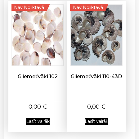
0
Nav Noliktavā
Nav Noliktavā
7
d
a
u
d
z
u
m
s
Gliemežvāki 102
Gliemežvāki 110-43D
0,00
€
0,00
€
Lasīt vairāk
Lasīt vairāk