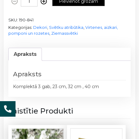
Pievienot grozam
u
d
SKU:
190-841
r
Kategorijas:
Dekori
,
Svētku atribūtika
,
Virtenes, aizkari,
a
pomponi un rozetes
,
Ziemassvētki
b
a
r
Apraksts
o
z
e
Apraksts
t
Komplektā 3 gab, 23 cm, 32 cm , 40 cm
e
s
1
Saistītie Produkti
9
0
-
8