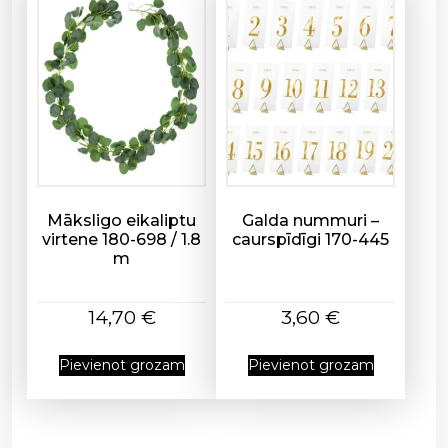
Māksligo eikaliptu
Galda nummuri –
virtene 180-698 / 1.8
caurspīdīgi 170-445
m
14,70
€
3,60
€
Pievienot grozam
Pievienot grozam