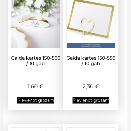
4
1
/
3
g
a
b
d
a
Galda kartes 150-566
Galda kartes 150-556
/ 10 gab
/ 10 gab
u
d
z
u
1,60
€
2,30
€
m
s
Pievienot grozam
Pievienot grozam