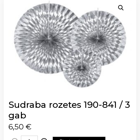
Sudraba rozetes 190-841 / 3
gab
6,50
€
S