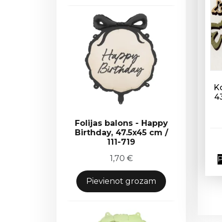
K
43
Folijas balons - Happy
Birthday, 47.5x45 cm /
111-719
1,70
€
P
Pievienot grozam