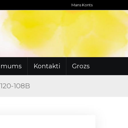
Mans Konts
r mums
Kontakti
Grozs
/120-108B