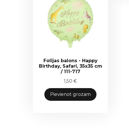
Folijas balons - Happy
Birthday, Safari, 35x35 cm
/ 111-717
1,50
€
Pievienot grozam