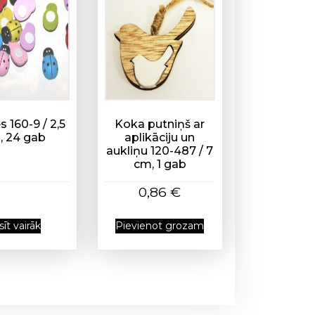
s 160-9 / 2,5
Koka putniņš ar
, 24 gab
aplikāciju un
aukliņu 120-487 / 7
cm, 1 gab
0,86
€
sīt vairāk
Pievienot grozam