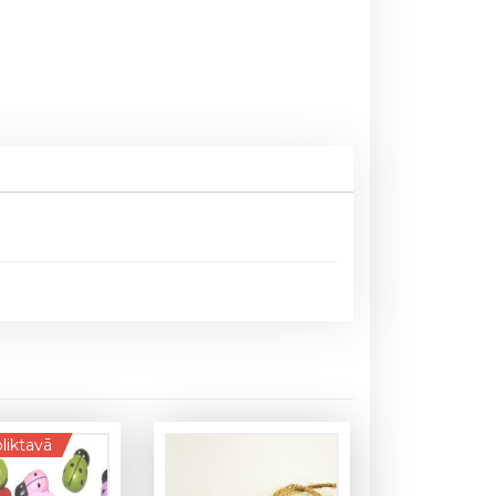
liktavā