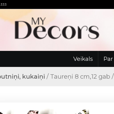
94333
Veikals
Pa
putniņi, kukaiņi
/ Taureņi 8 cm,12 gab 