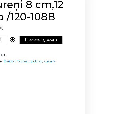
reņi 8 cm,12
 /120-108B
€
Pievienot grozam
108B
as:
Dekori
,
Taureņi, putniņi, kukaiņi