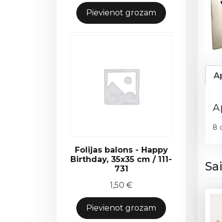
Pievienot grozam
A
A
8 
Folijas balons - Happy
Birthday, 35x35 cm / 111-
Sa
731
1,50
€
Pievienot grozam