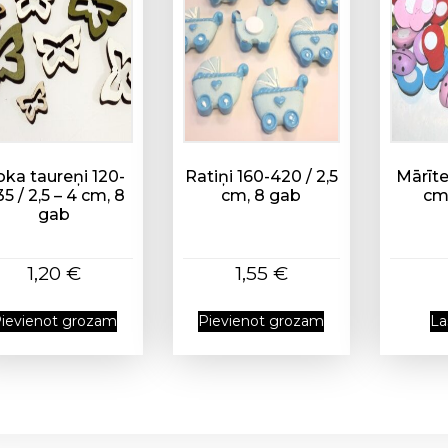
s
oka taureņi 120-
Ratiņi 160-420 / 2,5
Mārīte
5 / 2,5 – 4 cm, 8
cm, 8 gab
cm
gab
1,20
€
1,55
€
ievienot grozam
Pievienot grozam
La