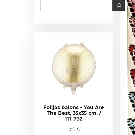
Folijas balons - You Are
The Best, 35x35 cm, /
111-732
1,50
€