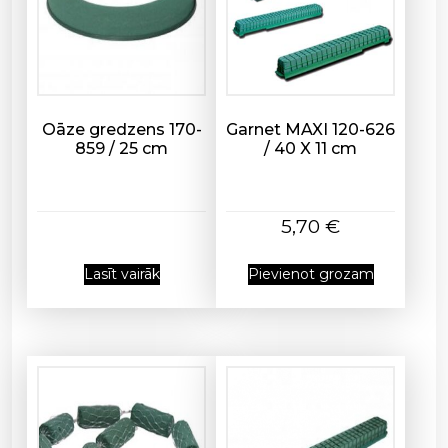
*
2
7
m
d
a
Oāze gredzens 170-
Garnet MAXI 120-626
u
859 / 25 cm
/ 40 X 11 cm
d
z
u
5,70
€
m
s
Lasīt vairāk
Pievienot grozam