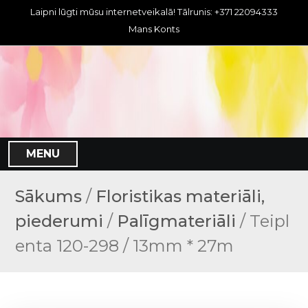
S
Laipni lūgti mūsu internetveikalā! Tālrunis: +371 22094333
k
Mans Konts
i
p
t
o
c
o
n
MENU
t
e
n
Sākums
/
Floristikas materiāli,
t
piederumi
/
Palīgmateriāli
/ Teipl
enta 120-298 / 13mm * 27m