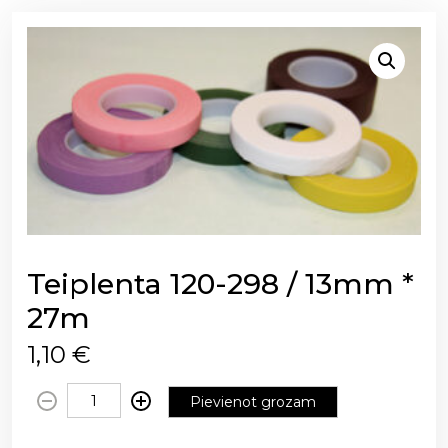
Teiplenta 120-298 / 13mm *
27m
1,10
€
T
Pievienot grozam
e
i