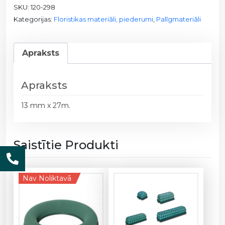
SKU:
120-298
p
Kategorijas:
Floristikas materiāli, piederumi
,
Palīgmateriāli
l
e
n
Apraksts
t
a
1
Apraksts
2
0
13 mm x 27m.
-
2
9
Saistītie Produkti
8
/
1
Nav Noliktavā
3
m
m