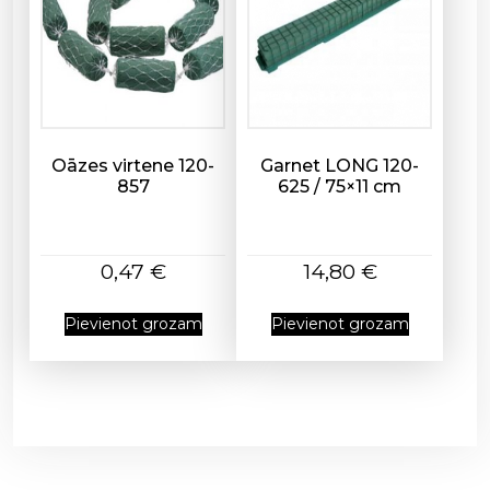
Oāzes virtene 120-
Garnet LONG 120-
857
625 / 75×11 cm
0,47
€
14,80
€
Pievienot grozam
Pievienot grozam