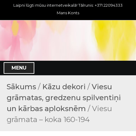
S
Laipni lūgti mūsu internetveikalā! Tālrunis: +371 22094333
k
Mans Konts
i
p
t
o
c
o
n
MENU
t
e
n
Sākums
/
Kāzu dekori
/
Viesu
t
grāmatas, gredzenu spilventiņi
un kārbas aploksnēm
/ Viesu
grāmata – koka 160-194