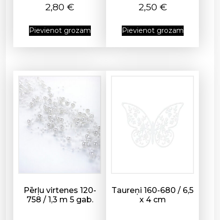
s
2,80
€
2,50
€
Pievienot grozam
Pievienot grozam
Pērļu virtenes 120-
Taureņi 160-680 / 6,5
758 / 1,3 m 5 gab.
x 4 cm