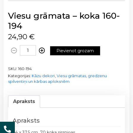
Viesu grāmata – koka 160-
194
24,90
€
V
Pievienot grozam
i
e
SKU:
160-194
s
Kategorijas:
Kāzu dekori
,
Viesu grāmatas, gredzenu
u
spilventiņi un kārbas aploksnēm
g
r
ā
Apraksts
m
a
t
Apraksts
a
44 x 37.5 cm, 70 koka sirsniņas