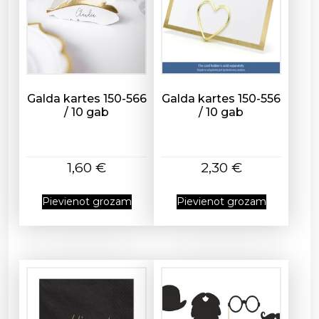
h
n
r
o
o
1
u
0
g
c
h
m
Galda kartes 150-566
Galda kartes 150-556
3
/ 10 gab
/ 10 gab
-
,
4
5
0
0
c
1,60
€
2,30
€
m
€
k
Pievienot grozam
Pievienot grozam
o
š
i
z
a
ļ
a