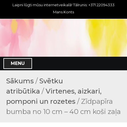
S
Laipni lūgti mūsu internetveikalā! Tālrunis: +371 22094333
k
Mans Konts
i
p
t
o
c
o
n
MENU
t
e
n
Sākums
/
Svētku
t
atribūtika
/
Virtenes, aizkari,
pomponi un rozetes
/ Zīdpapīra
bumba no 10 cm – 40 cm koši zaļa