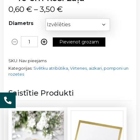
P
0,60
€
–
3,50
€
r
i
Diametrs
c
e
Z
Pievienot grozam
r
ī
a
d
n
SKU:
Nav pieejams
p
g
Kategorijas:
Svētku atribūtika
,
Virtenes, aizkari, pomponi un
a
rozetes
e
p
:
ī
0
Saistītie Produkti
r
,
a
6
b
0
u
m
€
b
t
a