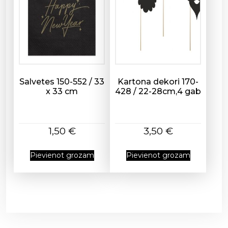
d
a
u
d
z
u
Salvetes 150-552 / 33
Kartona dekori 170-
m
x 33 cm
428 / 22-28cm,4 gab
s
1,50
€
3,50
€
Pievienot grozam
Pievienot grozam