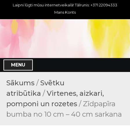
S
Laipni lūgti mūsu internetveikalā! Tālrunis: +371 22094333
k
Mans Konts
i
p
t
o
c
o
n
MENU
t
e
n
Sākums
/
Svētku
t
atribūtika
/
Virtenes, aizkari,
pomponi un rozetes
/ Zīdpapīra
bumba no 10 cm – 40 cm sarkana