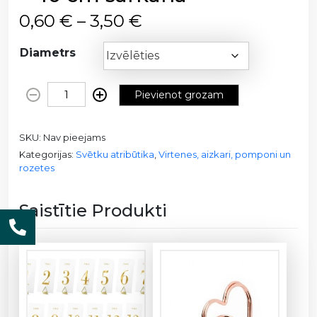
P
0,60
€
–
3,50
€
r
i
Diametrs
c
e
Z
Pievienot grozam
r
ī
a
d
n
SKU:
Nav pieejams
p
g
Kategorijas:
Svētku atribūtika
,
Virtenes, aizkari, pomponi un
a
rozetes
e
p
:
ī
0
Saistītie Produkti
r
,
a
6
b
0
u
m
€
b
t
a