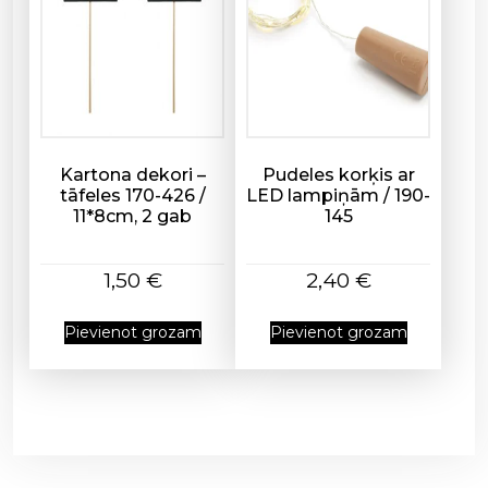
a
u
d
z
u
m
Kartona dekori –
Pudeles korķis ar
s
tāfeles 170-426 /
LED lampiņām / 190-
11*8cm, 2 gab
145
1,50
€
2,40
€
Pievienot grozam
Pievienot grozam