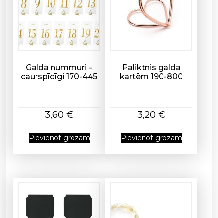
h
n
r
o
o
1
u
0
g
c
h
m
Galda nummuri –
Paliktnis galda
3
caurspīdīgi 170-445
kartēm 190-800
-
,
4
5
0
0
c
3,60
€
3,20
€
m
€
s
Pievienot grozam
Pievienot grozam
a
r
k
a
n
a
d