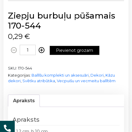
Ziepju burbuļu pūšamais
170-544
0,29
€
Z
Pievienot grozam
i
e
SKU:
170-544
p
Kategorijas:
Ballīšu komplekti un aksesuāri
,
Dekori
,
Kāzu
j
dekori
,
Svētku atribūtika
,
Vecpuišu un vecmeitu ballītēm
u
b
u
Apraksts
r
b
u
Apraksts
ļ
d 1,2 cm, h 10 cm