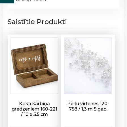
u
p
ū
Saistītie Produkti
š
a
m
a
i
s
1
7
0
-
5
4
4
Koka kārbiņa
Pērļu virtenes 120-
gredzeniem 160-221
758 / 1,3 m 5 gab.
d
/ 10 x 5.5 cm
a
u