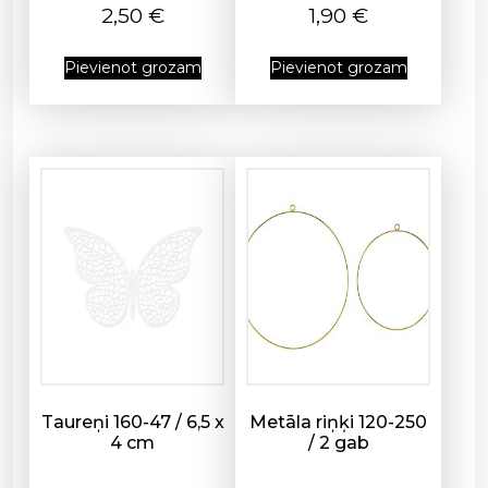
d
2,50
€
1,90
€
z
u
Pievienot grozam
Pievienot grozam
m
s
Taureņi 160-47 / 6,5 x
Metāla riņķi 120-250
4 cm
/ 2 gab