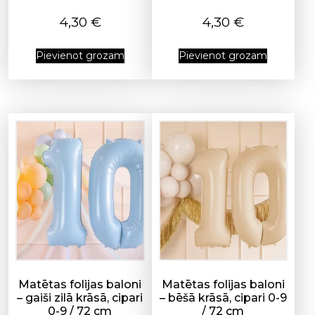
4,30
€
4,30
€
Pievienot grozam
Pievienot grozam
Matētas folijas baloni
Matētas folijas baloni
– gaiši zilā krāsā, cipari
– bēšā krāsā, cipari 0-9
0-9 / 72 cm
/ 72 cm