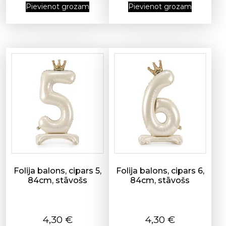
Pievienot grozam
Pievienot grozam
Folija balons, cipars 5,
Folija balons, cipars 6,
84cm, stāvošs
84cm, stāvošs
4,30
€
4,30
€