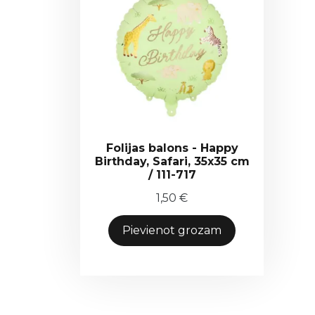
Folijas balons - Happy
Birthday, Safari, 35x35 cm
/ 111-717
1,50
€
Pievienot grozam