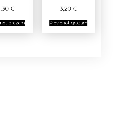
2,30
€
3,20
€
enot grozam
Pievienot grozam