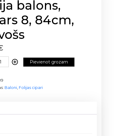
ija balons,
ars 8, 84cm,
vošs
€
Pievienot grozam
09
as:
Baloni
,
Folijas cipari