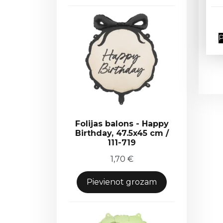
P
Folijas balons - Happy
Birthday, 47.5x45 cm /
111-719
1,70
€
Pievienot grozam