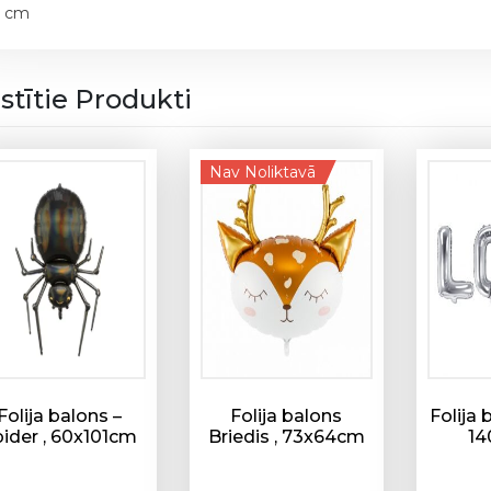
s
 cm
,
c
i
istītie Produkti
p
a
r
Nav Noliktavā
s
8
,
8
4
c
m
,
s
Folija balons –
Folija balons
Folija 
t
pider , 60x101cm
Briedis , 73x64cm
14
ā
v