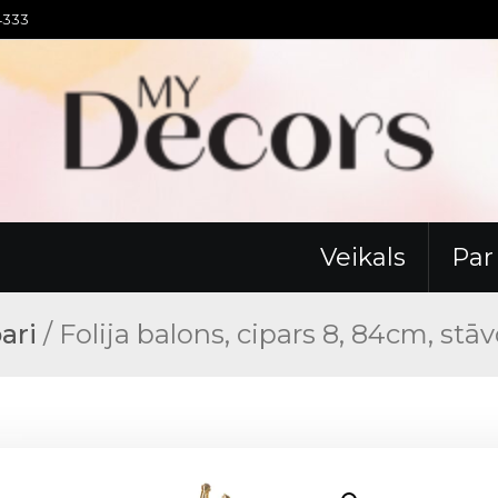
94333
Veikals
Pa
pari
/ Folija balons, cipars 8, 84cm, stā