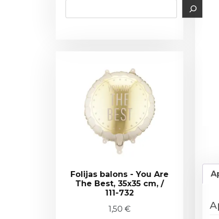
A
Folijas balons - You Are
The Best, 35x35 cm, /
111-732
A
1,50
€