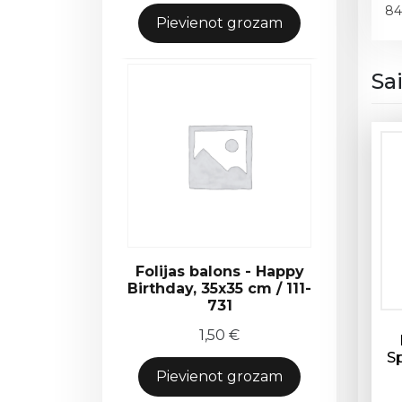
84
Pievienot grozam
Sa
Folijas balons - Happy
Birthday, 35x35 cm / 111-
731
1,50
€
S
Pievienot grozam