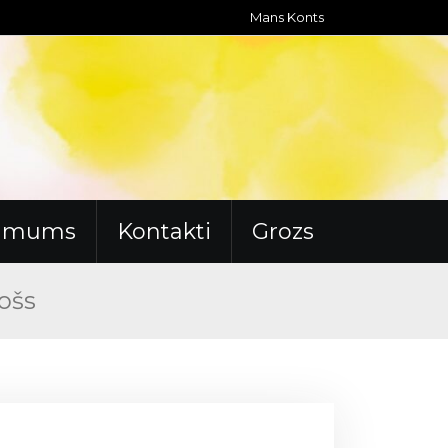
Mans Konts
r mums
Kontakti
Grozs
vošs