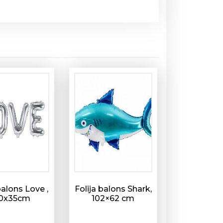
balons Love ,
Folija balons Shark,
0x35cm
102×62 cm