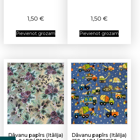
1,50
€
1,50
€
Pievienot grozam
Pievienot grozam
Dāvanu papīrs (Itālija)
Dāvanu papīrs (Itālija)