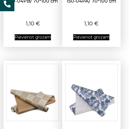
150-04PB/ 70*100 cm
150-04PA/ 70*100 cm
1,10
€
1,10
€
Pievienot grozam
Pievienot grozam