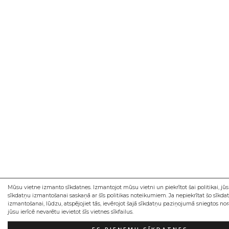
Mūsu vietne izmanto sīkdatnes. Izmantojot mūsu vietni un piekrītot šai politikai, jūs 
sīkdatņu izmantošanai saskaņā ar šīs politikas noteikumiem. Ja nepiekrītat šo sīkda
izmantošanai, lūdzu, atspējojiet tās, ievērojot šajā sīkdatņu paziņojumā sniegtos nor
jūsu ierīcē nevarētu ievietot šīs vietnes sīkfailus.