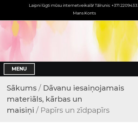
S
Laipni lūgti mūsu internetveikalā! Tālrunis: +371 2209433
k
Mans Konts
i
p
t
o
c
o
n
MENU
t
e
n
Sākums
/
Dāvanu iesaiņojamais
t
materiāls, kārbas un
maisiņi
/ Papīrs un zīdpapīrs