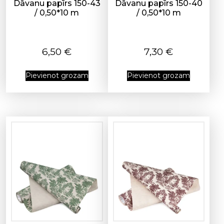
Dāvanu papīrs 150-43
Dāvanu papīrs 150-40
/ 0,50*10 m
/ 0,50*10 m
6,50
€
7,30
€
Pievienot grozam
Pievienot grozam