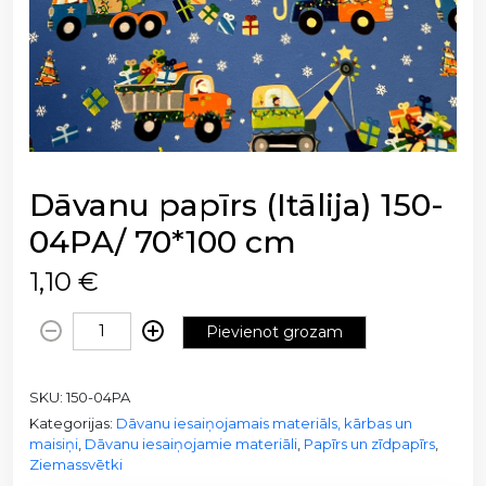
Dāvanu papīrs (Itālija) 150-
04PA/ 70*100 cm
1,10
€
D
Pievienot grozam
ā
v
SKU:
150-04PA
a
Kategorijas:
Dāvanu iesaiņojamais materiāls, kārbas un
n
maisiņi
,
Dāvanu iesaiņojamie materiāli
,
Papīrs un zīdpapīrs
,
u
Ziemassvētki
p