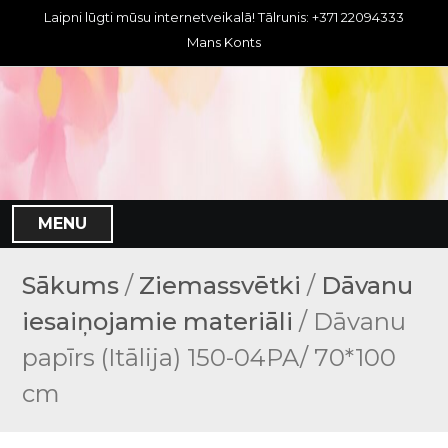
S
Laipni lūgti mūsu internetveikalā! Tālrunis: +371 22094333
k
Mans Konts
i
p
t
o
c
o
n
MENU
t
e
n
Sākums
/
Ziemassvētki
/
Dāvanu
t
iesaiņojamie materiāli
/ Dāvanu
papīrs (Itālija) 150-04PA/ 70*100
cm