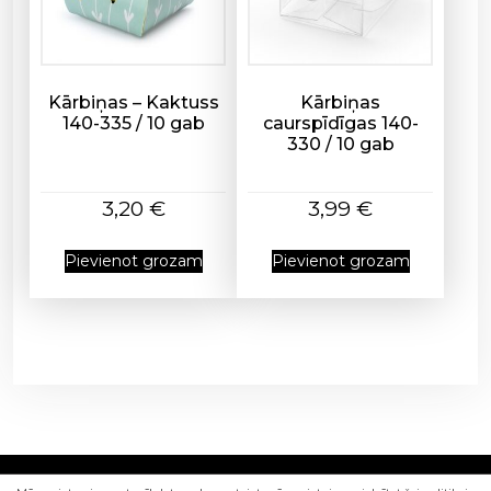
m
s
Kārbiņas – Kaktuss
Kārbiņas
140-335 / 10 gab
caurspīdīgas 140-
330 / 10 gab
3,20
€
3,99
€
Pievienot grozam
Pievienot grozam