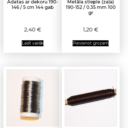
Adatas ar dekoru 190-
Metāla stieple (zaļa)
146 / 5 cm 144 gab
190-152 / 0.35 mm 100
gr
2,40
€
1,20
€
Lasīt vairāk
Pievienot grozam