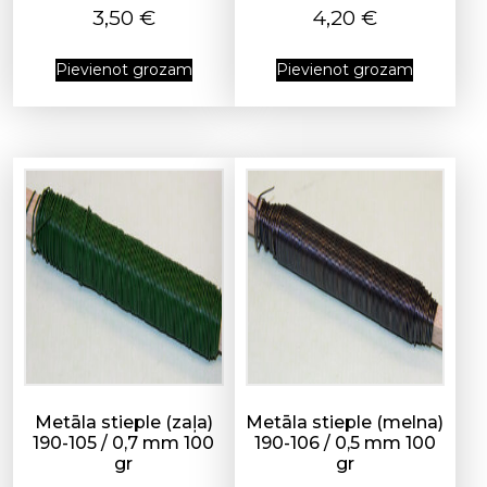
3,50
€
4,20
€
Pievienot grozam
Pievienot grozam
Metāla stieple (zaļa)
Metāla stieple (melna)
190-105 / 0,7 mm 100
190-106 / 0,5 mm 100
gr
gr