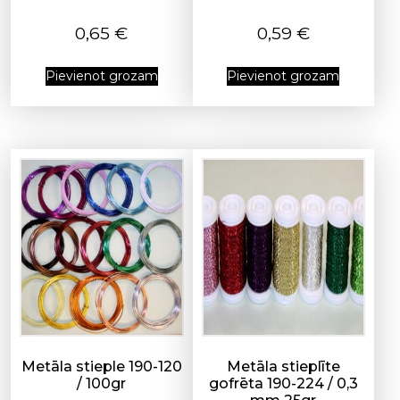
0,65
€
0,59
€
Pievienot grozam
Pievienot grozam
Metāla stieple 190-120
Metāla stieplīte
/ 100gr
gofrēta 190-224 / 0,3