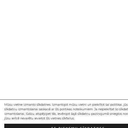
Mūsu vietne izmanto sīkdatnes. Izmantojot mūsu vietni un piekrītot šai politikai, jūs 
sīkdatņu izmantošanai saskaņā ar šīs politikas noteikumiem. Ja nepiekrītat šo sīkda
izmantošanai, lūdzu, atspējojiet tās, ievērojot šajā sīkdatņu paziņojumā sniegtos nor
jūsu ierīcē nevarētu ievietot šīs vietnes sīkfailus.