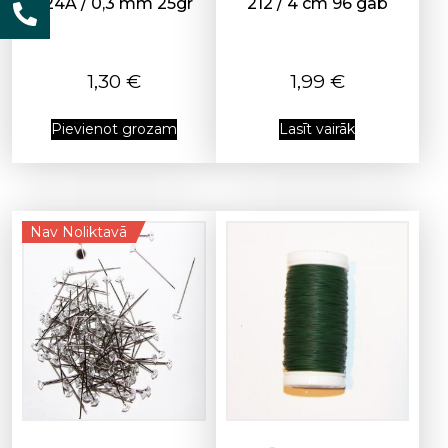
224A / 0,3 mm 25gr
212 / 4 cm 96 gab
1,30
€
1,99
€
Pievienot grozam
Lasīt vairāk
Nav Noliktavā