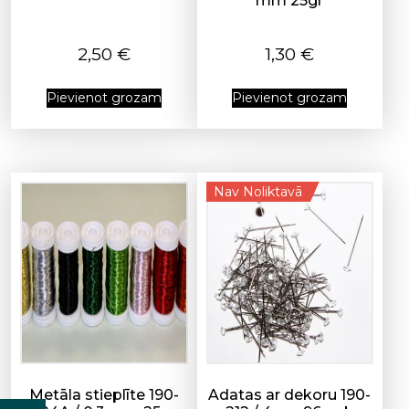
mm 25gr
2,50
€
1,30
€
Pievienot grozam
Pievienot grozam
Nav Noliktavā
Metāla stieplīte 190-
Adatas ar dekoru 190-