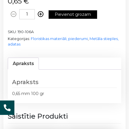
0,65
€
M
Pievienot grozam
e
t
SKU:
190-106A
ā
Kategorijas:
Floristikas materiāli, piederumi
,
Metāla stieples,
l
adatas
a
s
t
Apraksts
i
e
p
Apraksts
l
0,65 mm 100 gr
e
(
b
Saistītie Produkti
r
ū