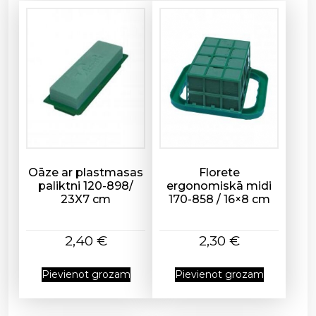
n
a
)
1
9
0
-
1
0
6
A
Oāze ar plastmasas
Florete
paliktni 120-898/
ergonomiskā midi
/
23X7 cm
170-858 / 16×8 cm
0
,
6
2,40
€
2,30
€
5
m
Pievienot grozam
Pievienot grozam
m
1