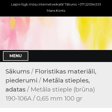
S
Laipni lūgti mūsu internetveikalā! Tālrunis: +371 22094333
k
Mans Konts
i
p
t
o
c
o
n
MENU
t
e
n
Sākums
/
Floristikas materiāli,
t
piederumi
/
Metāla stieples,
adatas
/ Metāla stieple (brūna)
190-106A / 0,65 mm 100 gr