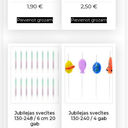
7
1,90
€
2,50
€
7
d
Pievienot grozam
Pievienot grozam
a
u
d
z
u
m
s
Jubilejas svecītes
Jubilejas svecītes
130-248 / 6 cm 20
130-240 / 4 gab
gab