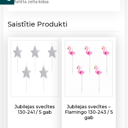
Matēta zelta krāsa
r
i
5
Saistītie Produkti
,
3
c
m
,
4
g
a
b
/
1
9
Jubilejas svecītes
Jubilejas svecītes –
0
130-241 / 5 gab
Flamingo 130-243 / 5
-
gab
1