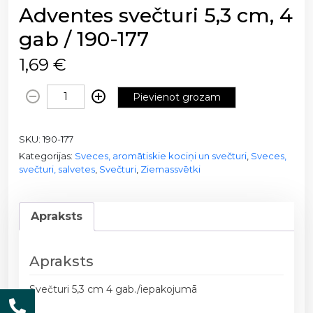
Adventes svečturi 5,3 cm, 4
gab / 190-177
1,69
€
A
Pievienot grozam
d
v
SKU:
190-177
e
Kategorijas:
Sveces, aromātiskie kociņi un svečturi
,
Sveces,
n
svečturi, salvetes
,
Svečturi
,
Ziemassvētki
t
e
s
Apraksts
s
v
e
Apraksts
č
Svečturi 5,3 cm 4 gab./iepakojumā
t
u