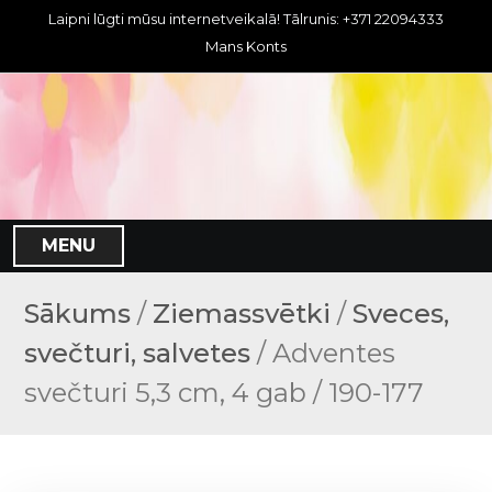
S
Laipni lūgti mūsu internetveikalā! Tālrunis: +371 22094333
k
Mans Konts
i
p
t
o
c
o
n
MENU
t
e
n
Sākums
/
Ziemassvētki
/
Sveces,
t
svečturi, salvetes
/ Adventes
svečturi 5,3 cm, 4 gab / 190-177