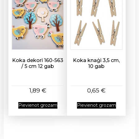
Koka dekori 160-563
Koka knaģi 3,5 cm,
/ 5 cm 12 gab
10 gab
1,89
€
0,65
€
Pievienot grozam
Pievienot grozam