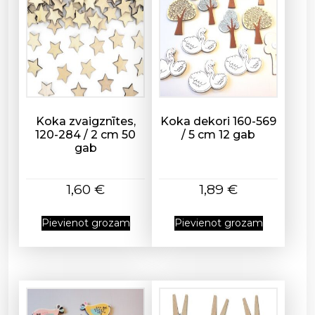
Koka zvaigznītes,
Koka dekori 160-569
120-284 / 2 cm 50
/ 5 cm 12 gab
gab
1,60
€
1,89
€
Pievienot grozam
Pievienot grozam