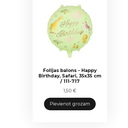
Folijas balons - Happy
Birthday, Safari, 35x35 cm
/ 111-717
1,50
€
Pievienot grozam