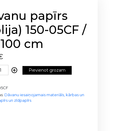
vanu papīrs
lija) 150-05CF /
*100 cm
€
Pievienot grozam
05CF
as:
Dāvanu iesaiņojamais materiāls, kārbas un
pīrs un zīdpapīrs