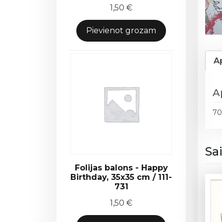
1,50
€
Pievienot grozam
A
A
70
Sa
Folijas balons - Happy
Birthday, 35x35 cm / 111-
731
1,50
€