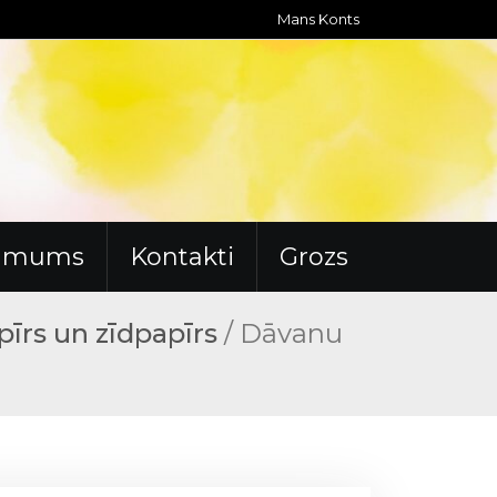
Mans Konts
r mums
Kontakti
Grozs
pīrs un zīdpapīrs
/ Dāvanu