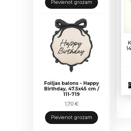
Pievienot grozam
K
14
Folijas balons - Happy
P
Birthday, 47.5x45 cm /
111-719
1,70
€
Pievienot grozam