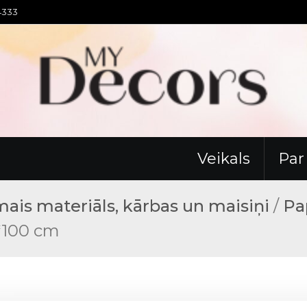
94333
Veikals
Pa
ais materiāls, kārbas un maisiņi
/
Pa
0*100 cm