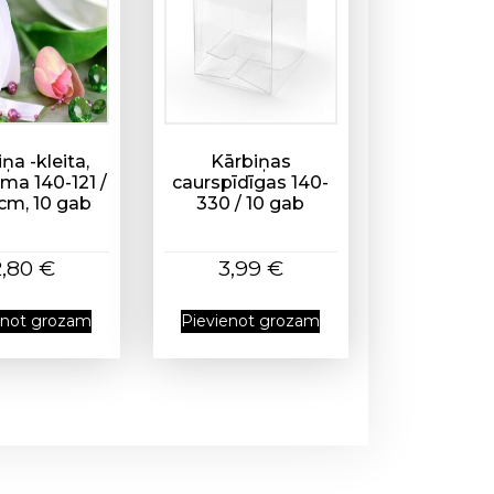
ņa -kleita,
Kārbiņas
ama 140-121 /
caurspīdīgas 140-
cm, 10 gab
330 / 10 gab
2,80
€
3,99
€
enot grozam
Pievienot grozam