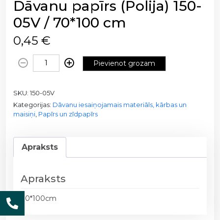
Dāvanu papīrs (Polija) 150-
05V / 70*100 cm
0,45
€
D
Pievienot grozam
ā
v
SKU:
150-05V
a
Kategorijas:
Dāvanu iesaiņojamais materiāls, kārbas un
n
maisiņi
,
Papīrs un zīdpapīrs
u
p
a
Apraksts
p
ī
r
Apraksts
s
70*100cm
(
P