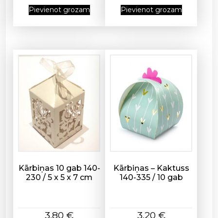
0
Pievienot grozam
Pievienot grozam
c
m
d
a
u
d
z
u
m
s
Kārbiņas 10 gab 140-
Kārbiņas – Kaktuss
230 / 5 x 5 x 7 cm
140-335 / 10 gab
3,80
€
3,20
€