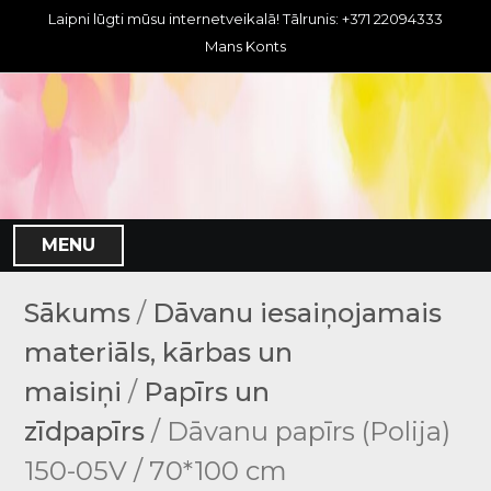
S
Laipni lūgti mūsu internetveikalā! Tālrunis: +371 22094333
k
Mans Konts
i
p
t
o
c
o
n
MENU
t
e
n
Sākums
/
Dāvanu iesaiņojamais
t
materiāls, kārbas un
maisiņi
/
Papīrs un
zīdpapīrs
/ Dāvanu papīrs (Polija)
150-05V / 70*100 cm