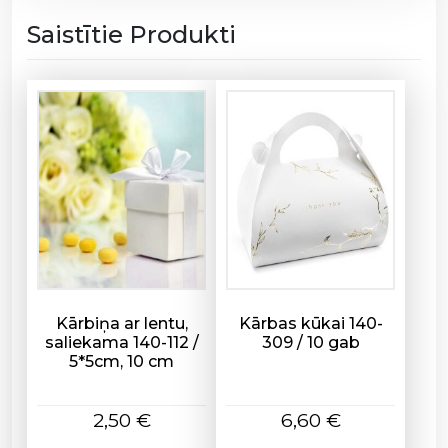
o
Saistītie Produkti
l
i
j
a
)
1
5
0
-
0
5
V
/
Kārbiņa ar lentu,
Kārbas kūkai 140-
saliekama 140-112 /
309 / 10 gab
7
5*5cm, 10 cm
0
*
1
2,50
€
6,60
€
0