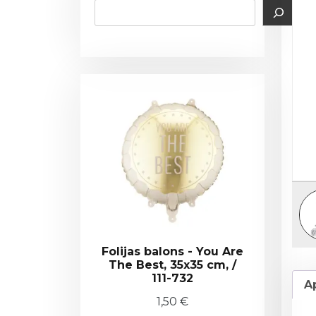
Folijas balons - You Are
The Best, 35x35 cm, /
111-732
A
1,50
€