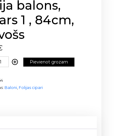
ija balons,
ars 1 , 84cm,
vošs
€
Pievienot grozam
64
as:
Baloni
,
Folijas cipari