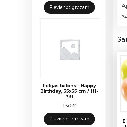
A
Pievienot grozam
84
Sa
Folijas balons - Happy
Birthday, 35x35 cm / 111-
731
1,50
€
Pievienot grozam
E
11