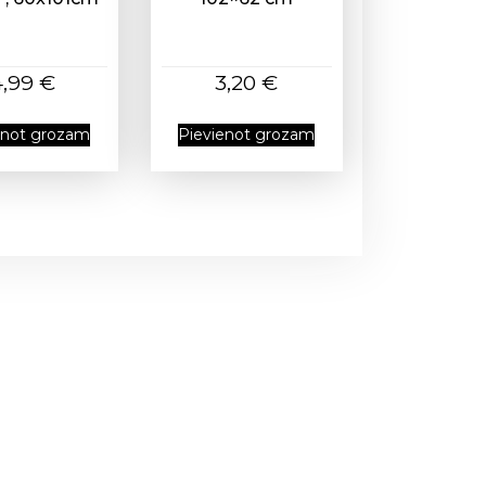
4,99
€
3,20
€
enot grozam
Pievienot grozam