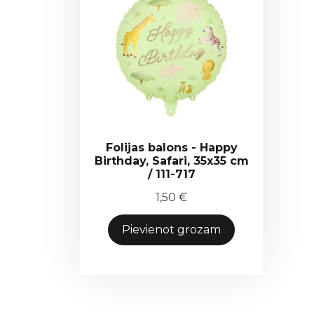
Folijas balons - Happy
Birthday, Safari, 35x35 cm
/ 111-717
1,50
€
Pievienot grozam