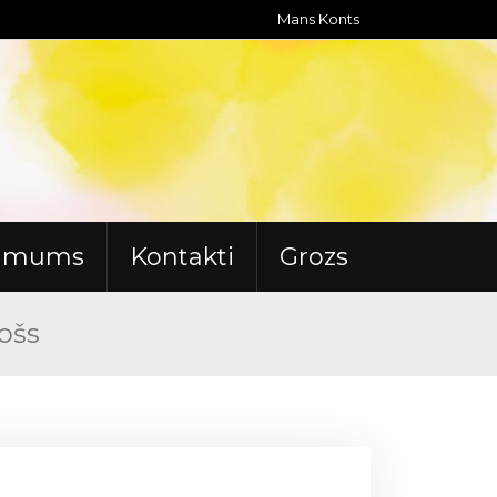
Mans Konts
r mums
Kontakti
Grozs
vošs