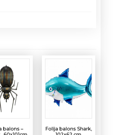
ja balons –
Folija balons Shark,
 , 60x101cm
102×62 cm