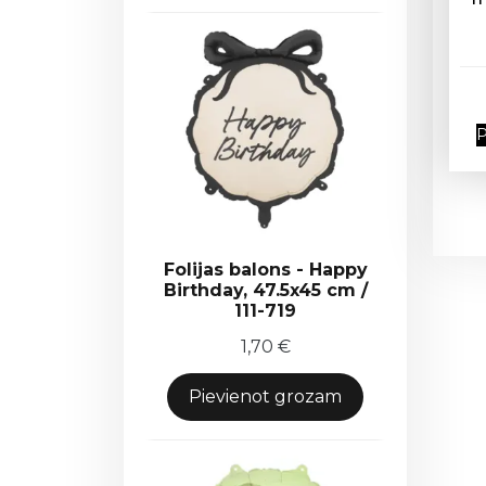
P
Folijas balons - Happy
Birthday, 47.5x45 cm /
111-719
1,70
€
Pievienot grozam