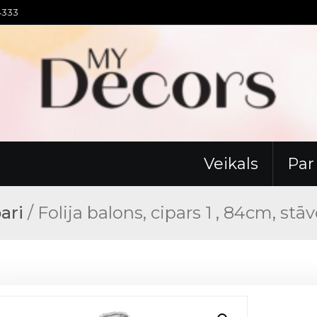
94333
Veikals
Pa
pari
/ Folija balons, cipars 1 , 84cm, stā