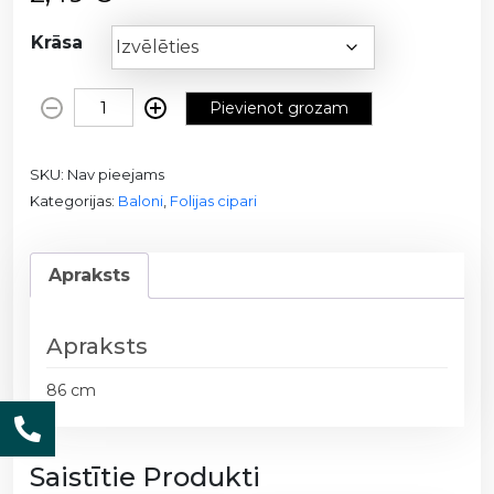
Krāsa
F
Pievienot grozam
o
l
SKU:
Nav pieejams
i
Kategorijas:
Baloni
,
Folijas cipari
j
a
b
Apraksts
a
l
o
Apraksts
n
s
86 cm
d
a
ž
Saistītie Produkti