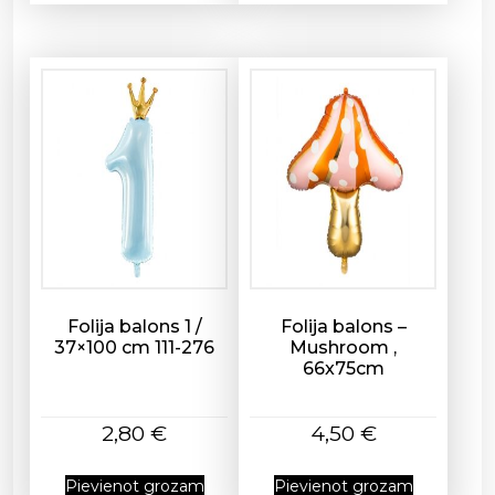
d
z
u
m
s
Folija balons 1 /
Folija balons –
37×100 cm 111-276
Mushroom ,
66x75cm
2,80
€
4,50
€
Pievienot grozam
Pievienot grozam