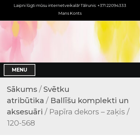
S
Laipni lūgti mūsu internetveikalā! Tālrunis: +371 22094333
k
Mans Konts
i
p
t
o
c
o
n
MENU
t
e
n
Sākums
/
Svētku
t
atribūtika
/
Ballīšu komplekti un
aksesuāri
/ Papīra dekors – zaķis /
120-568