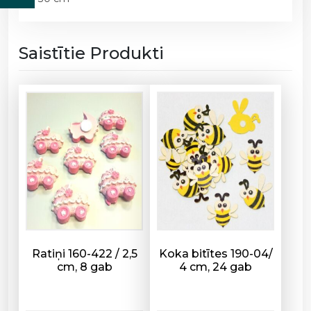
-
z
a
Saistītie Produkti
ķ
i
s
/
1
2
0
-
5
6
8
d
a
Ratiņi 160-422 / 2,5
Koka bitītes 190-04/
cm, 8 gab
4 cm, 24 gab
u
d
z