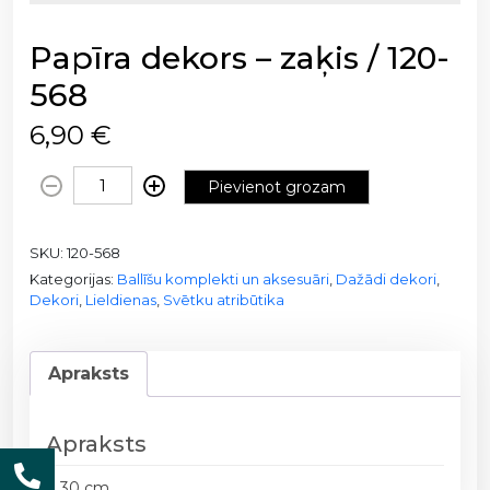
Papīra dekors – zaķis / 120-
568
6,90
€
P
Pievienot grozam
a
p
SKU:
120-568
ī
Kategorijas:
Ballīšu komplekti un aksesuāri
,
Dažādi dekori
,
r
Dekori
,
Lieldienas
,
Svētku atribūtika
a
d
e
Apraksts
k
o
r
Apraksts
s
h 30 cm