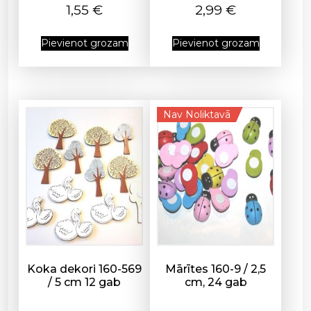
u
1,55
€
2,99
€
m
s
Pievienot grozam
Pievienot grozam
Nav Noliktavā
Koka dekori 160-569
Mārītes 160-9 / 2,5
/ 5 cm 12 gab
cm, 24 gab