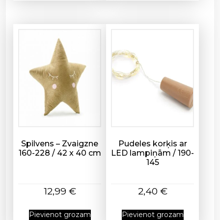
Spilvens – Zvaigzne
Pudeles korķis ar
160-228 / 42 x 40 cm
LED lampiņām / 190-
145
12,99
€
2,40
€
Pievienot grozam
Pievienot grozam