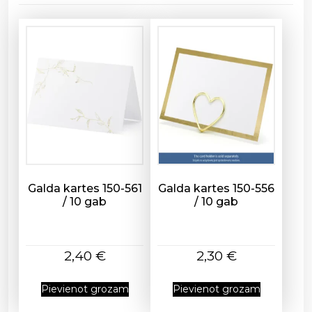
-
6
0
4
/
3
g
a
b
d
a
u
Galda kartes 150-561
Galda kartes 150-556
/ 10 gab
/ 10 gab
d
z
u
m
2,40
€
2,30
€
s
Pievienot grozam
Pievienot grozam