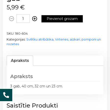
5,99
€
P
Pievienot grozam
a
p
SKU:
180-604
ī
Kategorijas:
Svētku atribūtika
,
Virtenes, aizkari, pomponi un
r
rozetes
a
r
o
Apraksts
z
e
t
Apraksts
e
3 gab, 40 cm, 32 cm un 23 cm.
s
1
8
Saistītie Produkti
0