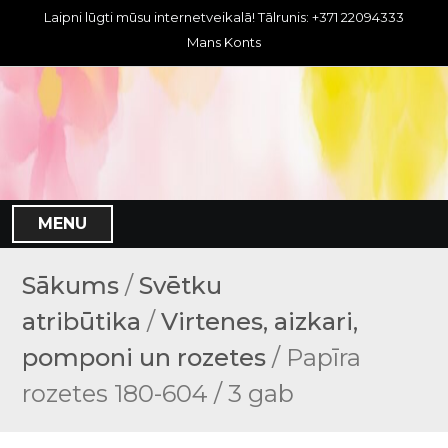
S
Laipni lūgti mūsu internetveikalā! Tālrunis: +371 22094333
k
Mans Konts
i
p
t
o
c
o
n
MENU
t
e
n
Sākums
/
Svētku
t
atribūtika
/
Virtenes, aizkari,
pomponi un rozetes
/ Papīra
rozetes 180-604 / 3 gab