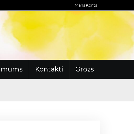
Mans Konts
r mums
Kontakti
Grozs