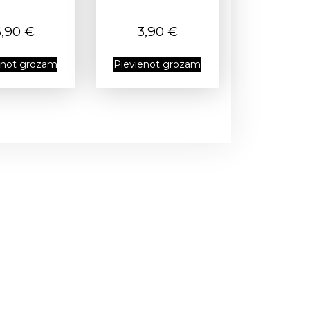
6,90
€
3,90
€
enot grozam
Pievienot grozam