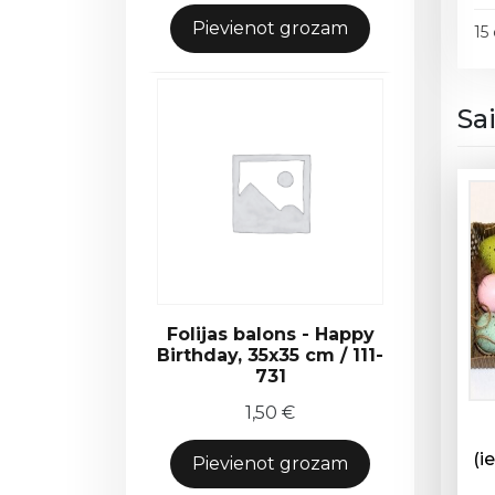
Pievienot grozam
15
Sa
Folijas balons - Happy
Birthday, 35x35 cm / 111-
731
1,50
€
(i
Pievienot grozam