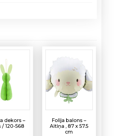
a dekors –
Folija balons –
s / 120-568
Aitiņa , 87 x 57.5
cm