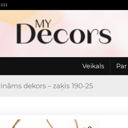
94333
Veikals
Pa
rināms dekors – zaķis 190-25