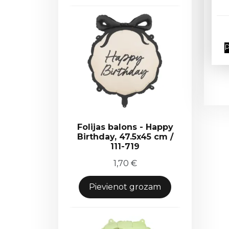
P
Folijas balons - Happy
Birthday, 47.5x45 cm /
111-719
1,70
€
Pievienot grozam