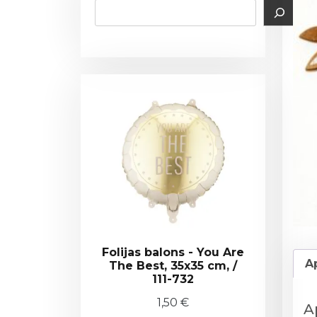
Folijas balons - You Are
A
The Best, 35x35 cm, /
111-732
1,50
€
A