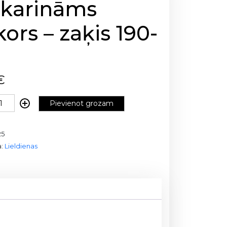
ekarināms
ors – zaķis 190-
€
Pievienot grozam
25
a:
Lieldienas