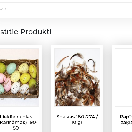
d
 cm
e
k
o
istītie Produkti
r
s
-
z
a
ķ
i
s
1
9
0
-
Lieldienu olas
Spalvas 180-274 /
Papīr
2
ekarināmas) 190-
10 gr
zaķi
5
50
d