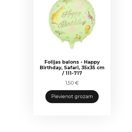
Folijas balons - Happy
Birthday, Safari, 35x35 cm
/ 111-717
1,50
€
Pievienot grozam